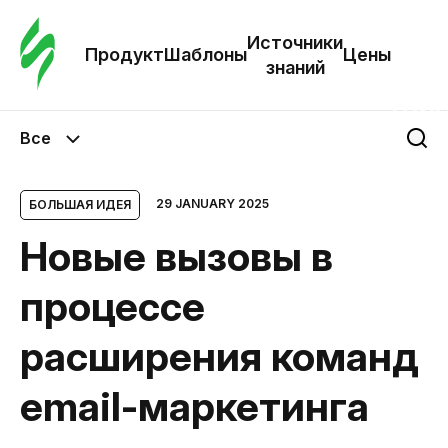
Зак
шаб
Источники
Продукт
Шаблоны
Цены
знаний
Ша
Все
И
з
29 JANUARY 2025
БОЛЬШАЯ ИДЕЯ
Новые вызовы в
Це
процессе
расширения команд
email-маркетинга