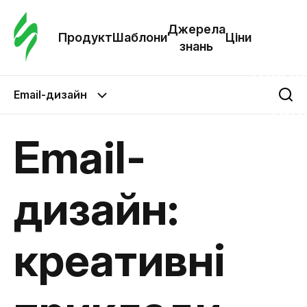
Замо
шабл
Джерела
Продукт
Шаблони
Ціни
знань
Шабл
Email-дизайн
Дж
зна
Email-
Ціни
дизайн:
креативні