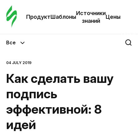
Зак
шаб
Источники
Продукт
Шаблоны
Цены
знаний
Ша
Все
И
з
04 JULY 2019
Как сделать вашу
Це
подпись
эффективной: 8
идей