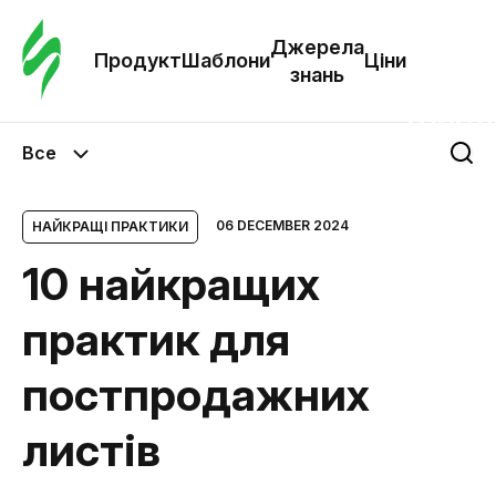
Замо
шабл
Джерела
Продукт
Шаблони
Ціни
знань
Шабл
Все
Дж
зна
06 DECEMBER 2024
НАЙКРАЩІ ПРАКТИКИ
10 найкращих
Ціни
практик для
постпродажних
листів