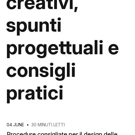
creativi,
spunti
progettuali e
consigli
pratici
04 JUNE
•
30 MINUTI LETTI
Procedure consigliate per il design delle