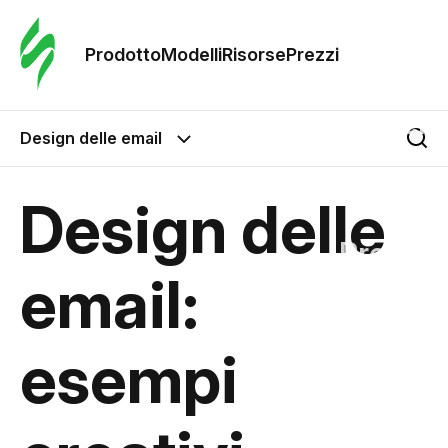
Ordine 
modelli
Prodotto
Modelli
Risorse
Prezzi
Modelli
Design delle email
Riso
Design delle
Prezzi
email:
esempi