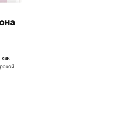
 она
 как
ирокой