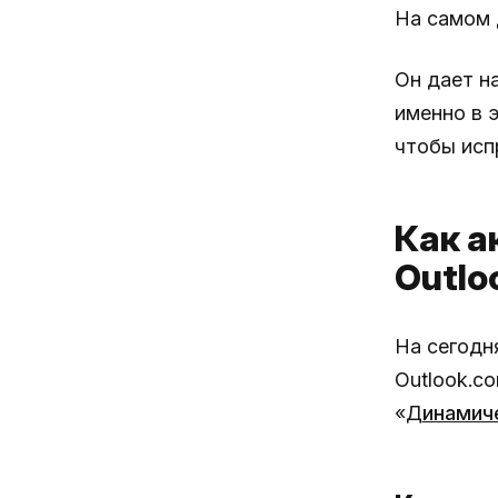
На самом 
Он дает н
именно в э
чтобы исп
Как а
Outlo
На сегодн
Outlook.c
«Д
инамич