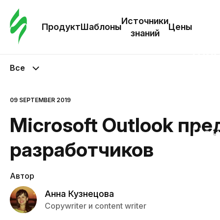
Зак
шаб
Источники
Продукт
Шаблоны
Цены
знаний
Ша
Все
И
з
09 SEPTEMBER 2019
Microsoft Outlook пр
Це
разработчиков
Автор
Анна Кузнецова
Copywriter и content writer