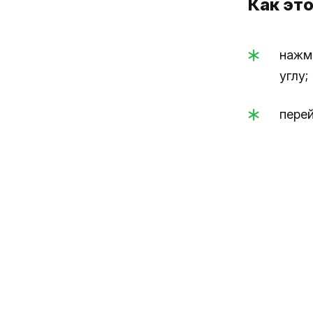
Как это
нажми
углу;
перей