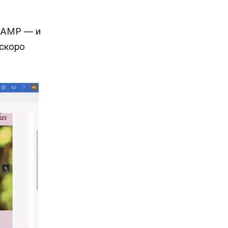
т AMP — и
 скоро