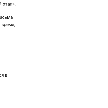
 этап».
исьма
 время,
я в