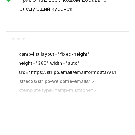
следующий кусочек:
<amp-list layout="fixed-height" 
height="360" width="auto" 
src="https://stripo.email/emailformdata/v1/l
ist/ecxs/stripo-welcome-emails"> 
<template type="amp-mustache">