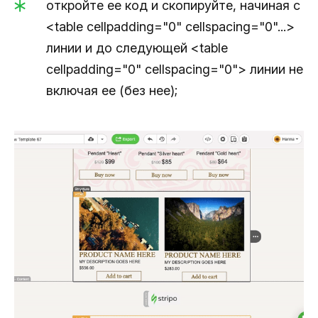
откройте ее код и скопируйте, начиная с
<table cellpadding="0" cellspacing="0"...>
линии и до следующей <table
cellpadding="0" cellspacing="0"> линии не
включая ее (без нее);