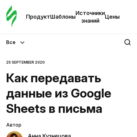
Зак
шаб
Источники
Продукт
Шаблоны
Цены
знаний
Ша
Все
И
з
25 SEPTEMBER 2020
Как передавать
Це
данные из Google
Sheets в письма
Автор
Анна Кузнецова