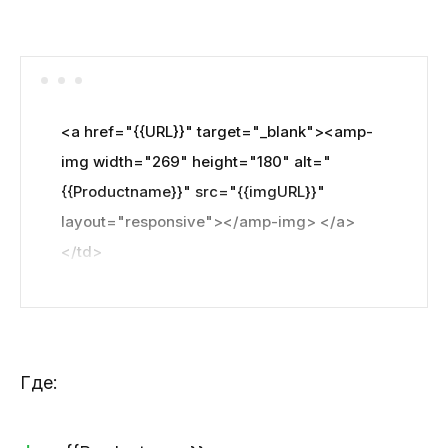
<a href="{{URL}}" target="_blank"><amp-
img width="269" height="180" alt="
{{Productname}}" src="{{imgURL}}" 
layout="responsive"></amp-img> </a>
</td>
Где: