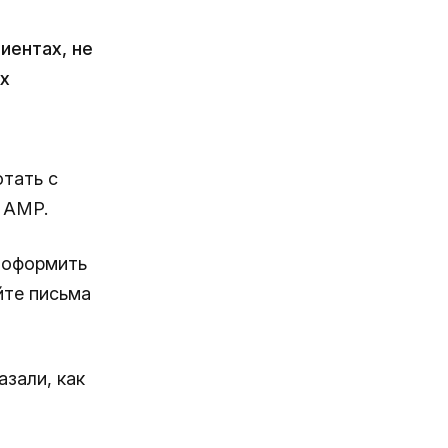
иентах, не
х
тать с
 AMP.
 оформить
йте письма
азали, как