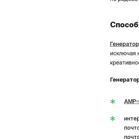
Способ 
Генератор 
исключая 
креативно
Генерато
AMP-
интер
почт
почто