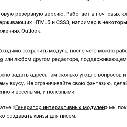
товую резервную версию. Работает в почтовых кл
ерживающих HTML5 и CSS3, например в некоторы
ожениях Outlook.
бходимо сохранить модуль, после чего можно рабо
po
или любом другом редакторе, поддерживающем
ожно задать адресатам сколько угодно вопросов и
оему вкусу. Не ограничивайте свою фантазию, дела
нно и веселыми, и полезными.
атье «
Генератор интерактивных модулей
» мы пок
ко создавать квизы для писем.