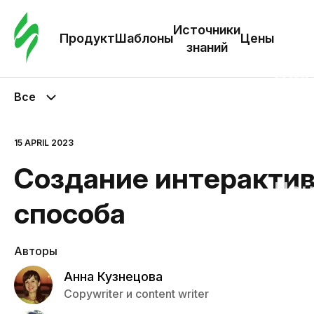
Зак
шаб
Источники
Продукт
Шаблоны
Цены
знаний
Ша
Все
И
з
15 APRIL 2023
Создание интерактивн
Це
способа
Авторы
Анна Кузнецова
Copywriter и content writer