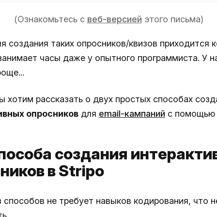
(Ознакомьтесь с
веб-версией
этого письма)
я создания таких опросников/квизов приходится к
 занимает часы даже у опытного программиста. У н
още...
ы хотим рассказать о двух простых способах созд
ивных опросников
для
email-кампаний
с помощь
пособа создания интеракти
ников в Stripo
з способов не требует навыков кодирования, что 
ь.