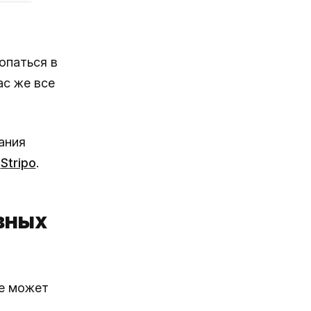
опаться в
ас же все
ания
ю
Stripo
.
вных
не может