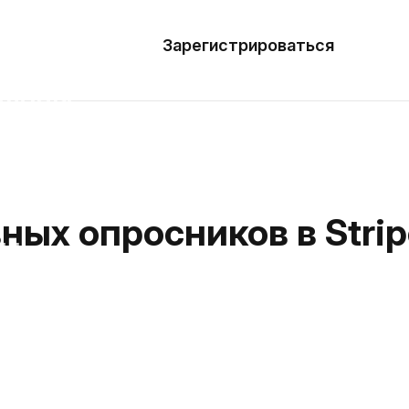
азать
лон
Зарегистрироваться
Де
блоны
сточники
наний
ых опросников в Strip
ны