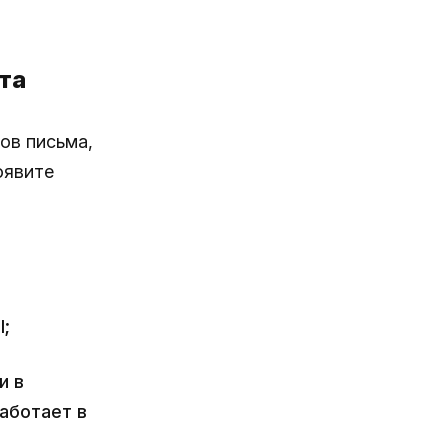
та
ов письма,
оявите
l;
и в
аботает в