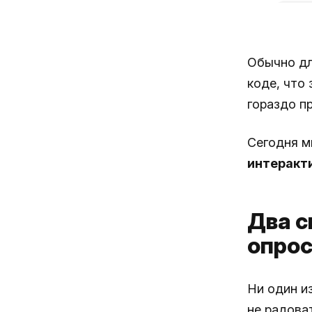
Обычно дл
коде, что
гораздо пр
Сегодня м
интеракт
Два с
опрос
Ни один и
не радоват