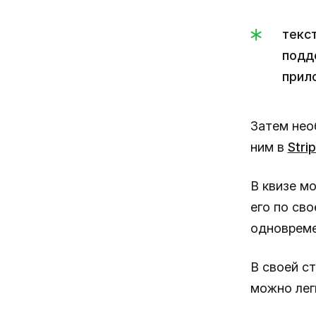
текс
подд
прил
Затем нео
ним в
Stri
В квизе м
его по св
одновреме
В своей ст
можно лег