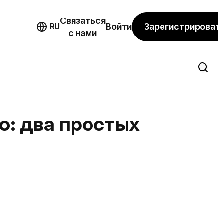
Связаться
мо
Зарегистрирова
RU
Войти
с нами
o: два простых