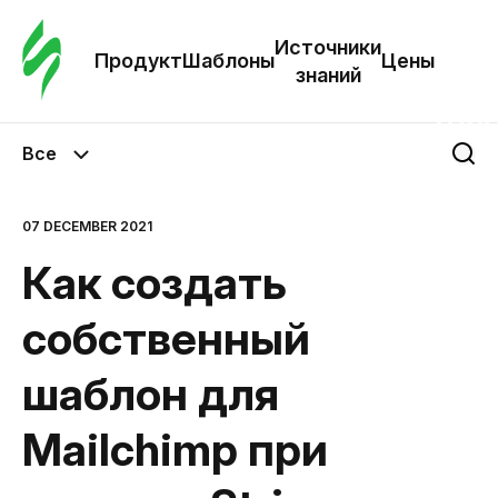
Зак
шаб
Источники
Продукт
Шаблоны
Цены
знаний
Ша
Все
И
з
07 DECEMBER 2021
Как создать
Це
собственный
шаблон для
Mailchimp при