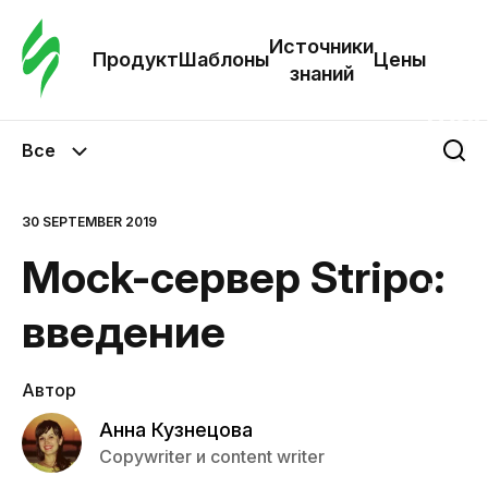
Зак
шаб
Источники
Продукт
Шаблоны
Цены
знаний
Ша
Все
И
з
30 SEPTEMBER 2019
Mock-сервер Stripo:
Це
введение
Автор
Анна Кузнецова
Copywriter и content writer