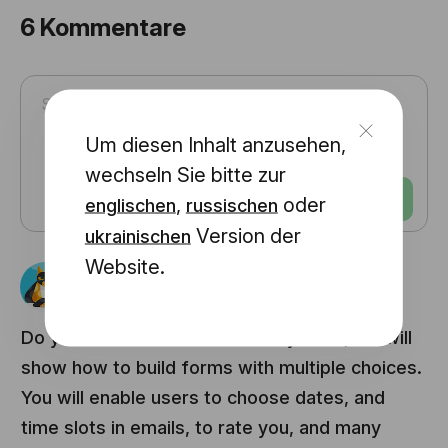
6
Kommentare
Um diesen Inhalt anzusehen,
wechseln Sie bitte zur
Beitrag
,
oder
englischen
russischen
Version der
ukrainischen
Website.
Nga Pham
vor 4 Jahren
Do you have ETA for this? "Very soon, we will
show how to build forms with multiple choices.
You will enable users to choose dates, and
time slots in emails, to rate you, and many