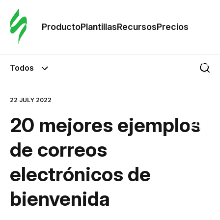
Orde
plant
Producto
Plantillas
Recursos
Precios
Plant
Todos
Re
22 JULY 2022
20 mejores ejemplos
Prec
de correos
electrónicos de
bienvenida