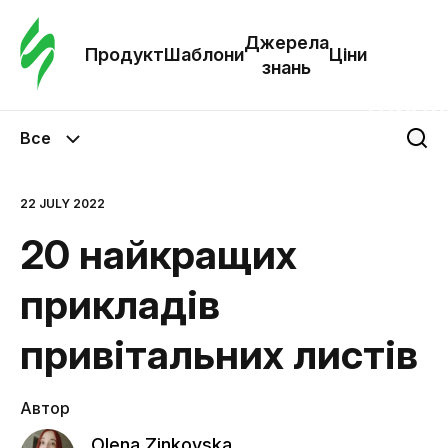
Замо
шабл
Джерела
Продукт
Шаблони
Ціни
знань
Шабл
Все
Дж
зна
22 JULY 2022
20 найкращих
Ціни
прикладів
привітальних листів
Автор
Olena Zinkovska