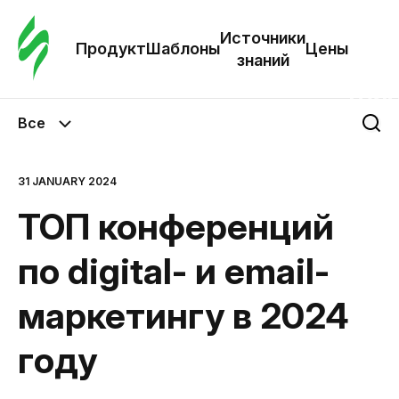
Зак
шаб
Источники
Продукт
Шаблоны
Цены
знаний
Ша
Все
И
з
31 JANUARY 2024
ТОП конференций
Це
по digital- и email-
маркетингу в 2024
году