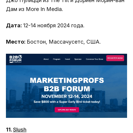
Джо Пулицци из The Tilt и Дориен Морин-ван
Дам из More In Media.
Дата:
12-14 ноября 2024 года.
Место:
Бостон, Массачусетс, США.
11.
Slush