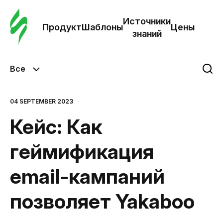
Зак
шаб
Источники
Продукт
Шаблоны
Цены
знаний
Ша
Все
И
з
04 SEPTEMBER 2023
Кейс: Как
Це
геймификация
email-кампаний
позволяет Yakaboo