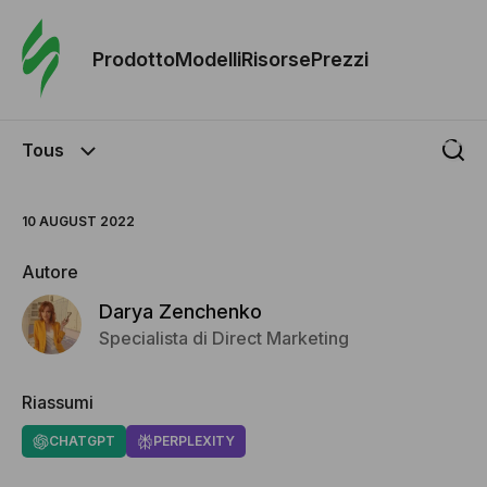
Ordine 
modelli
Prodotto
Modelli
Risorse
Prezzi
Modelli
Tous
Riso
10 AUGUST 2022
Prezzi
Autore
Darya Zenchenko
Specialista di Direct Marketing
Riassumi
CHATGPT
PERPLEXITY