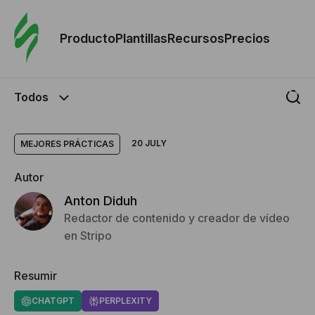
Orde
plant
Producto
Plantillas
Recursos
Precios
Plant
Todos
Re
20 JULY
MEJORES PRÁCTICAS
Prec
Autor
Anton Diduh
Redactor de contenido y creador de vídeo
en Stripo
Resumir
CHATGPT
PERPLEXITY