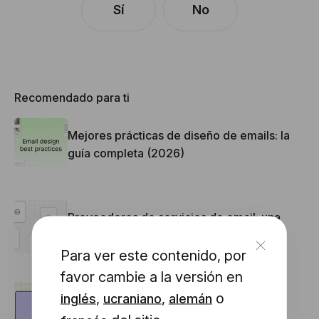
Sí
No
Recomendado para ti
Mejores prácticas de diseño de emails: la
guía completa (2026)
Proveedores de servicios de email: una
visión general
Para ver este contenido, por
favor cambie a la versión en
,
,
o
inglés
ucraniano
alemán
¿Cómo añadir un vídeo a un correo
electrónico?