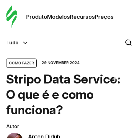
Pedid
Mode
Produto
Modelos
Recursos
Preços
Mode
Tudo
Re
29 NOVEMBER 2024
COMO FAZER
Stripo Data Service:
Preç
O que é e como
funciona?
Autor
Anton Diduh