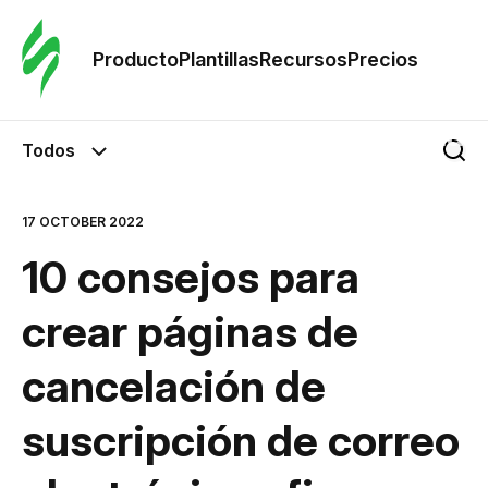
Orde
plant
Producto
Plantillas
Recursos
Precios
Plant
Todos
Re
17 OCTOBER 2022
10 consejos para
Prec
crear páginas de
cancelación de
suscripción de correo