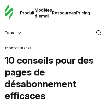
Modè
com
Modèles
Produit
Ressources
Pricing
d'email
Modè
d'em
Tous
Re
17 OCTOBER 2022
10 conseils pour des
Prici
pages de
désabonnement
efficaces