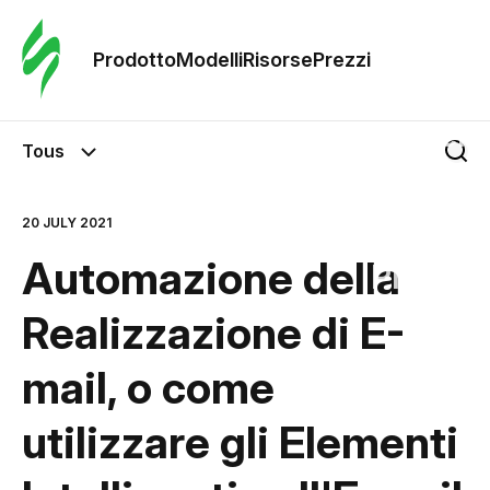
Ordine 
modelli
Prodotto
Modelli
Risorse
Prezzi
Modelli
Tous
Riso
20 JULY 2021
Automazione della
Prezzi
Realizzazione di E-
mail, o come
utilizzare gli Elementi