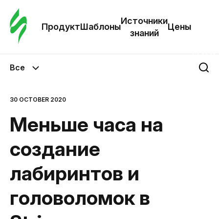
Зак
шаб
Источники
Продукт
Шаблоны
Цены
знаний
Ша
Все
И
з
30 OCTOBER 2020
Меньше часа на
Це
создание
лабиринтов и
головоломок в